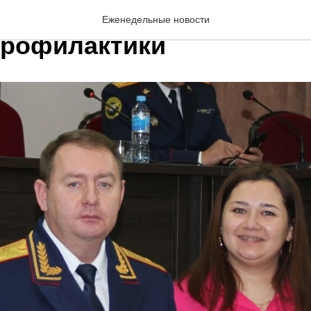
рственное письмо дирек
Еженедельные новости
профилактики