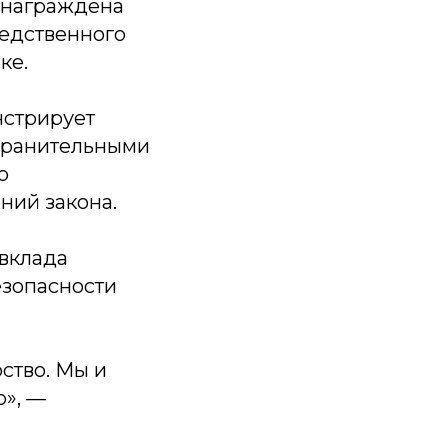
награждена
едственного
ке.
нстрирует
охранительными
ю
ий закона.
вклада
езопасности
ство. Мы и
о», —