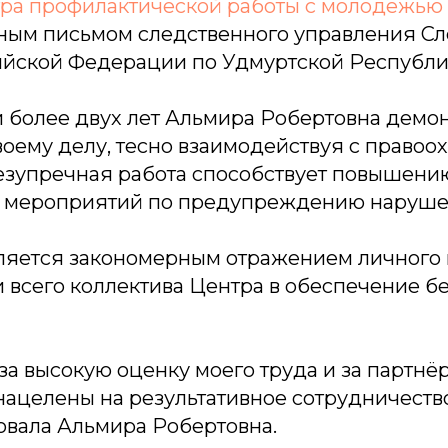
ра профилактической работы с молодежью
ным письмом следственного управления Сл
ийской Федерации по Удмуртской Республи
 более двух лет Альмира Робертовна демо
воему делу, тесно взаимодействуя с право
безупречная работа способствует повышени
 мероприятий по предупреждению нарушен
вляется закономерным отражением личного 
 всего коллектива Центра в обеспечение б
за высокую оценку моего труда и за партнёр
нацелены на результативное сотрудничеств
вала Альмира Робертовна.