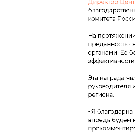
Директор
Цент
благодарствен
комитета Росс
На протяжении
преданность с
органами. Ее 
эффективности
Эта награда я
руководителя и
региона.
«Я благодарна 
впредь будем 
прокомментиро