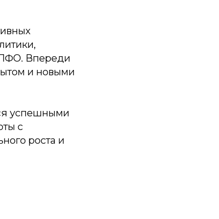
тивных
литики,
 ПФО. Впереди
пытом и новыми
ься успешными
оты с
ного роста и