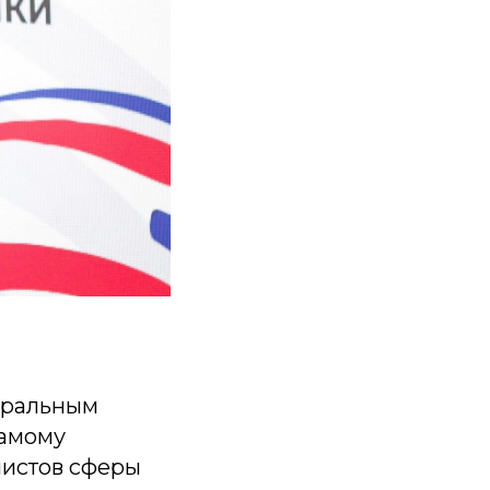
еральным
самому
истов сферы