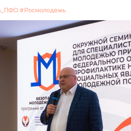
а_ПФО
#Росмолодёжь