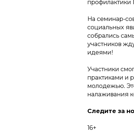
профилактики 
На семинар-со
социальных яв
собрались сам
участников жд
идеями!
Участники смо
практиками и р
молодежью. Эт
налаживания к
Следите за но
16+