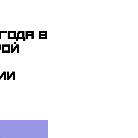
 года в
рой
ии