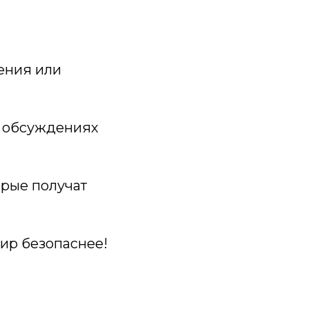
жения или
в обсуждениях
орые получат
мир безопаснее!