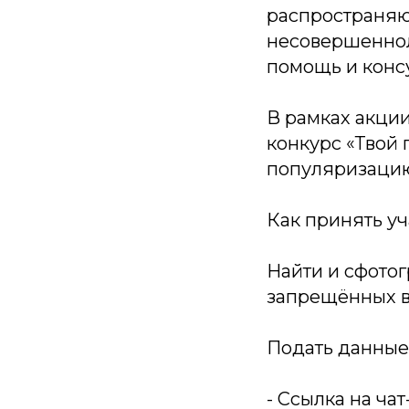
распространяю
несовершеннол
помощь и конс
В рамках акци
конкурс «Твой 
популяризацию
Как принять уч
Найти и сфото
запрещённых в
Подать данные 
- Ссылка на чат