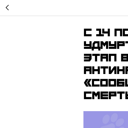
С 14 п
Удмур
этап 
антин
«Сооб
смерт