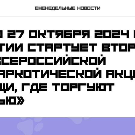
Еженедельные новости
о 27 октября 2024
тии стартует вто
Всероссийской
аркотической акц
щи, где торгуют
ью»