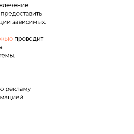
овлечение
 предоставить
ции зависимых.
ежью
проводит
а
темы.
ую рекламу
рмацией