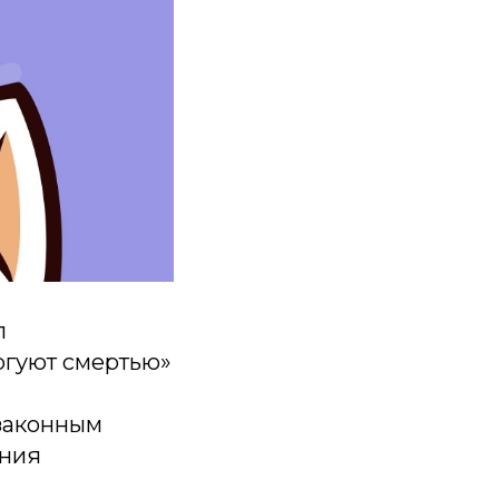
п
ргуют смертью»
езаконным
ения