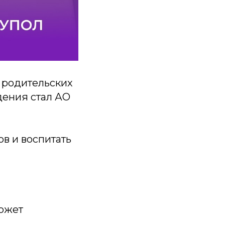
 родительских
дения стал АО
в и воспитать
может