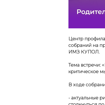
Центр профила
собраний на п
ИМЗ КУПОЛ.
Тема встречи: 
критическое 
В ходе собран
- актуальные р
столкнуться по