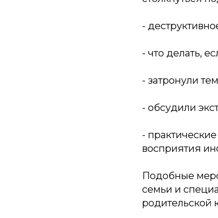
- деструктивно
- что делать, 
- затронули те
- обсудили экс
- практически
восприятия ин
Подобные меро
семьи и специа
родительской 