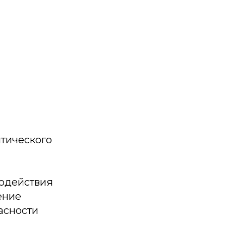
итического
одействия
ение
асности