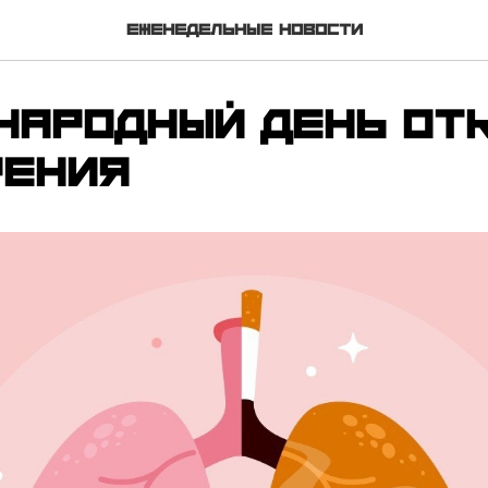
Еженедельные новости
народный день от
рения