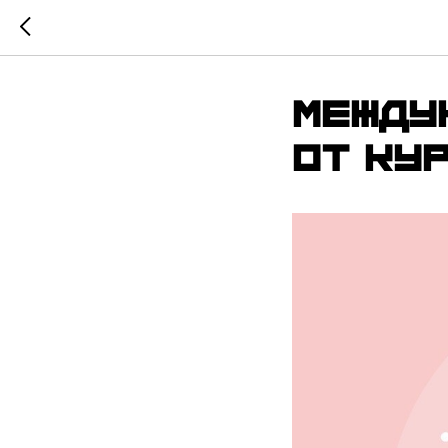
Между
от ку