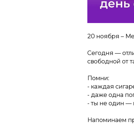
20 ноября – М
Сегодня — отли
свободной от т
Помни:
- каждая сигар
- даже одна по
- ты не один —
Напоминаем пр