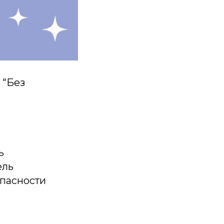
 "Без
ь
ель
пасности