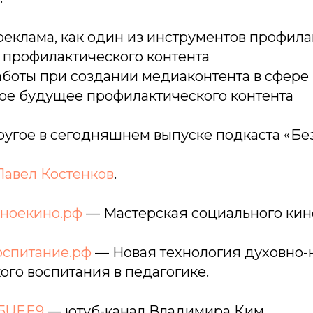
еклама, как один из инструментов профила
 профилактического контента
боты при создании медиаконтента в сфере
ое будущее профилактического контента
другое в сегодняшнем выпуске подкаста «Бе
Павел Костенков
.
ьноекино.рф
— Мастерская социального кин
оспитание.рф
— Новая технология духовно-
ого воспитания в педагогике.
/35UEE9
— ютуб-канал Владимира Ким.