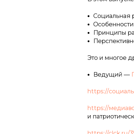
Социальная р
Особенности
Принципы ра
Перспективн
Это и многое 
Ведущий —
https://социал
https://медиав
и патриотическ
https://clck.ru