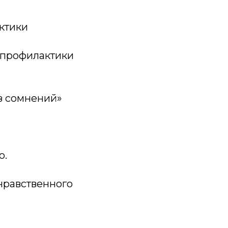
ктики
 профилактики
з сомнений»
о.
нравственного