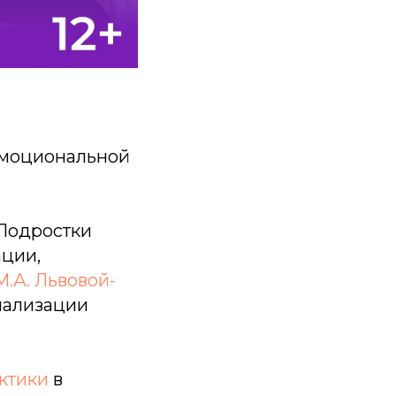
 эмоциональной
«Подростки
ции,
М.А. Львовой-
иализации
ктики
в