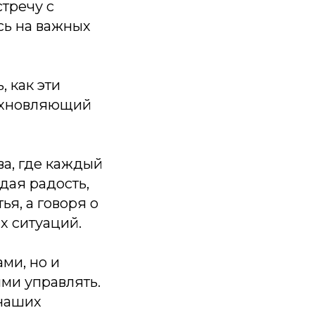
тречу с
сь на важных
 как эти
дохновляющий
а, где каждый
дая радость,
я, а говоря о
х ситуаций.
ми, но и
ми управлять.
наших