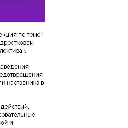
екция по теме:
одростковом
лектива».
поведения
предотвращения
и наставника в
 действий,
зовательные
ной и