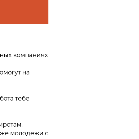
ьных компаниях
омогут на
бота тебе
иротам,
кже молодежи с