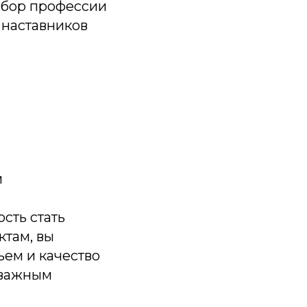
ыбор профессии
 наставников
м
сть стать
ктам, вы
ъем и качество
 важным