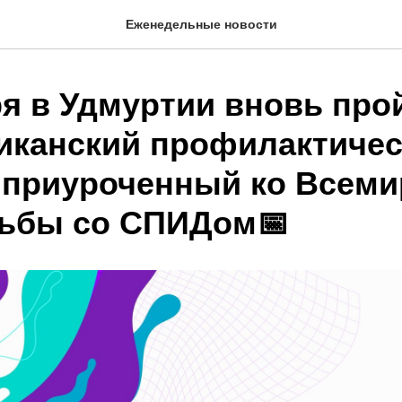
Еженедельные новости
ря в Удмуртии вновь про
иканский профилактиче
, приуроченный ко Всем
ьбы со СПИДом📅