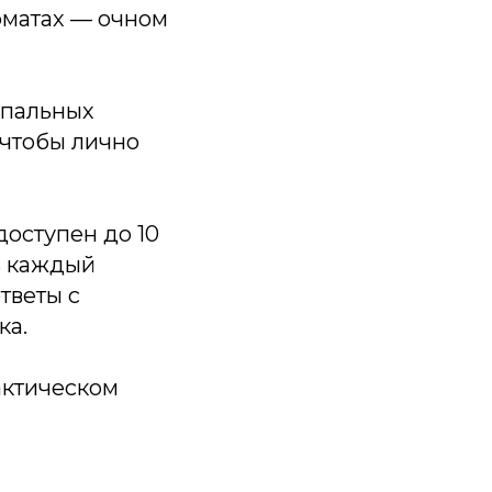
рматах — очном
ипальных
 чтобы лично
доступен до 10
ь каждый
тветы с
ка.
актическом