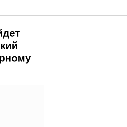
йдет
ский
ирному