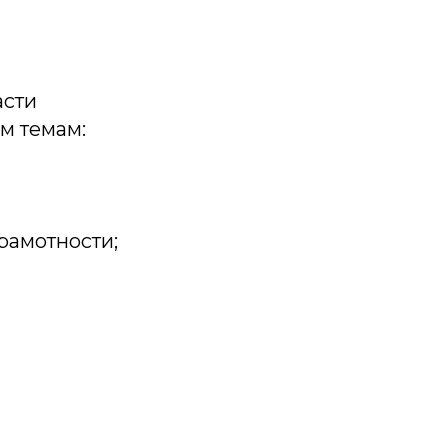
асти
м темам:
рамотности;