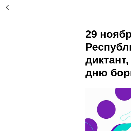
29 нояб
Республ
диктант
дню бор