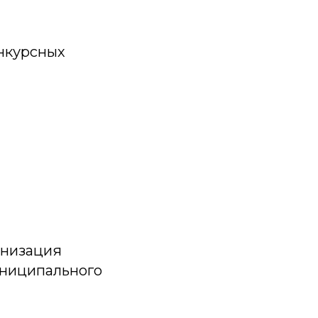
онкурсных
анизация
униципального