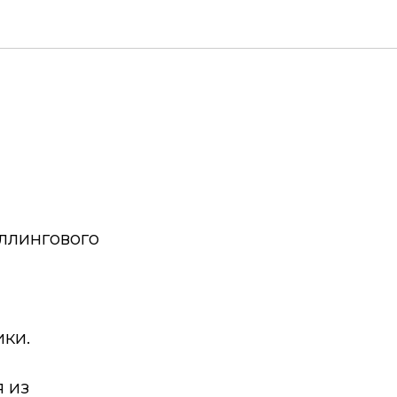
ллингового
ки.
 из