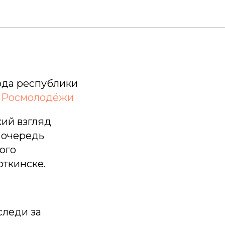
ода республики
т
Росмолодёжи
жий взгляд
ю очередь
ого
откинске.
следи за