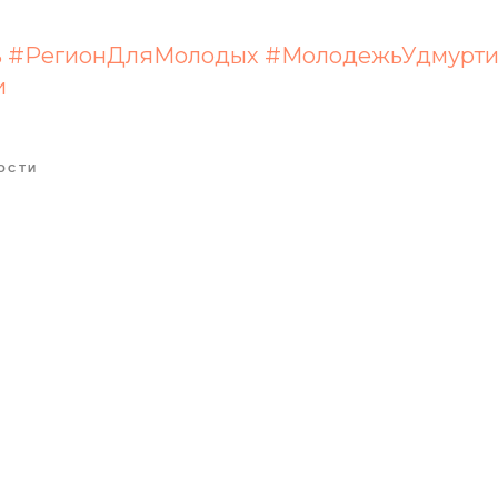
ь
#РегионДляМолодых
#МолодежьУдмурт
и
ОСТИ