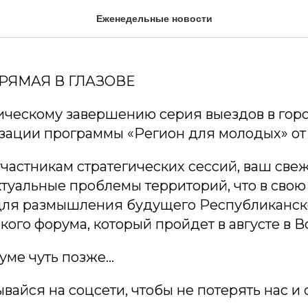
ческая сессия в Глазове
Еженедельные новости
ЯМАЯ В ГЛАЗОВЕ
ическому завершению серия выездов в гор
изации программы «Регион для молодых» о
частникам стратегических сессий, ваш све
ктуальные проблемы территорий, что в сво
для размышления будущего Республиканск
ого форума, который пройдет в августе в В
уме чуть позже…
вайся на соцсети, чтобы не потерять нас и 