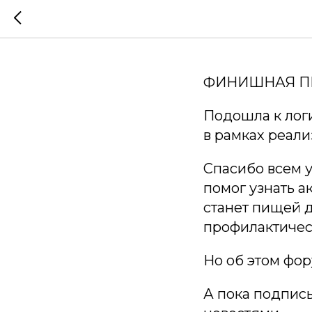
Стратеги
ФИНИШНАЯ ПР
Подошла к лог
в рамках реал
Спасибо всем у
помог узнать а
станет пищей 
профилактическ
Но об этом фор
А пока подписы