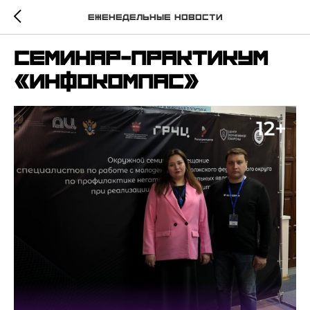
Еженедельные новости
Семинар-практикум
«ИнфоКомпас»