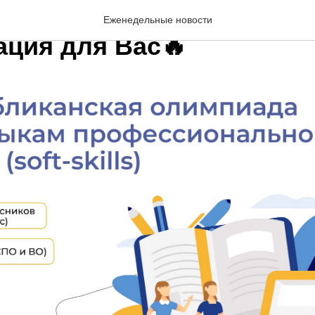
ые старшеклассники,
Еженедельные новости
ция для Вас🔥