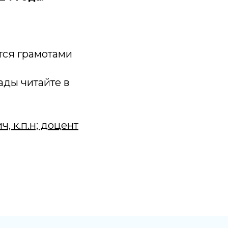
тся грамотами
ды читайте в
ч, к.п.н; доцент