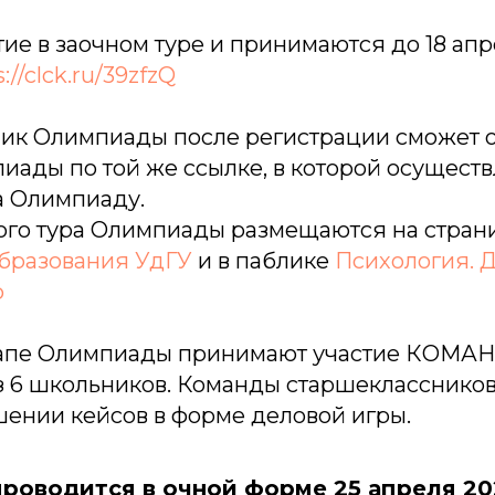
тие в заочном туре и принимаются до 18 ап
://clck.ru/39zfzQ
ик Олимпиады после регистрации сможет о
иады по той же ссылке, в которой осущест
а Олимпиаду.
ого тура Олимпиады размещаются на стран
образования УдГУ
и в паблике
Психология. 
p
тапе Олимпиады принимают участие КОМА
з 6 школьников. Команды старшекласснико
шении кейсов в форме деловой игры.
проводится в очной форме 25 апреля 20