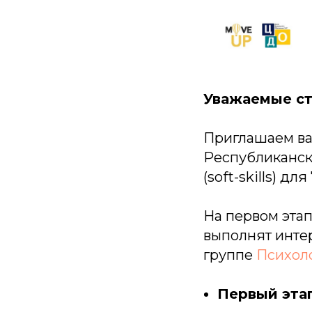
Уважаемые ст
Приглашаем вас
Республиканск
(soft-skills) для
На первом эта
выполнят инт
группе
Психоло
Первый этап