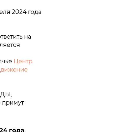
реля 2024 года
тветить на
вляется
ичке
Центр
Движение
НДЫ,
в примут
24 года
.