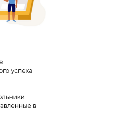
в
го успеха
ольники
авленные в