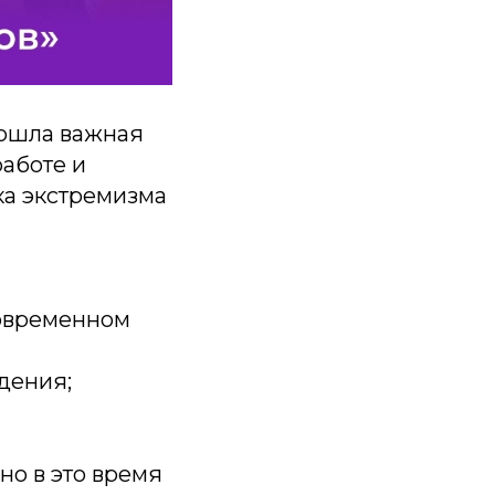
рошла важная
работе и
ка экстремизма
современном
дения;
но в это время